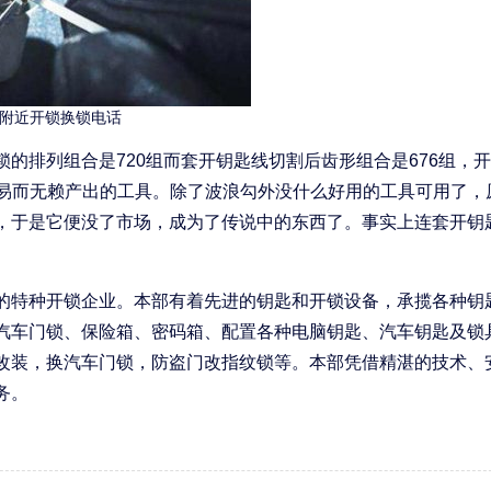
附近开锁换锁电话
排列组合是720组而套开钥匙线切割后齿形组合是676组，
作不易而无赖产出的工具。除了波浪勾外没什么好用的工具可用了，
，于是它便没了市场，成为了传说中的东西了。事实上连套开钥
特种开锁企业。本部有着先进的钥匙和开锁设备，承揽各种钥
汽车门锁、保险箱、密码箱、配置各种电脑钥匙、汽车钥匙及锁
改装，换汽车门锁，防盗门改指纹锁等。本部凭借精湛的技术、
务。