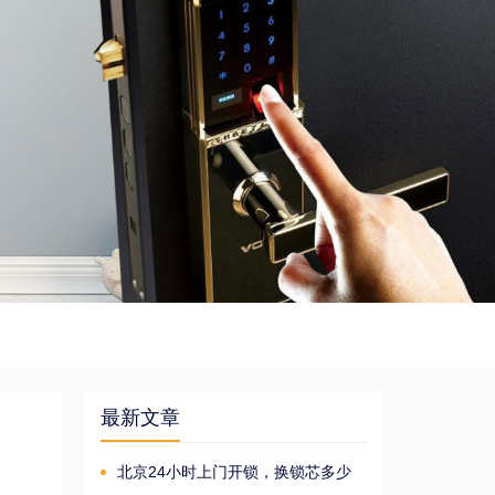
最新文章
北京24小时上门开锁，换锁芯多少