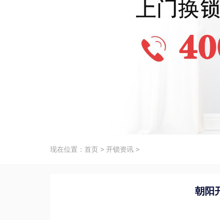
现在位置：
首页
>
开锁资讯
>
朝阳