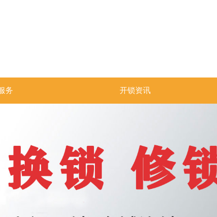
服务
开锁资讯